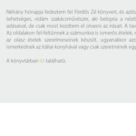
Próbahozzáférések adatbázisokho
Kitekintő
Néhány hónapja fedeztem fel Fördős Zé könyveit, és azóta
Könyvtári Hí
tehetséges, vidám szakácsművészre, aki belopta a né
adásaival, de csak most kezdtem el olvasni az írásait. A t
Az oldalakon fel-feltűnnek a számunkra is ismerős ételek,
az olasz ételek szerelmeseinek készült, ugyanakkor az
ismerkednek az itáliai konyhával vagy csak szeretnének egy
A könyvtárban
itt
található.