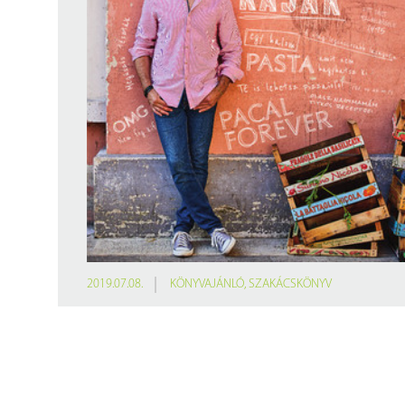
Findura Imre-díszoklevéllel kitüntetett kollégáink
Online katalógus
Galéria
Pályázatok
Közérdekű adatok
2019.07.08.
KÖNYVAJÁNLÓ
,
SZAKÁCSKÖNYV