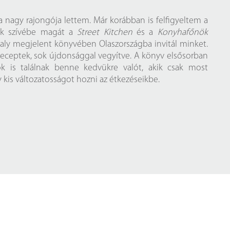
z
 nagy rajongója lettem. Már korábban is felfigyeltem a
rlap
zők szívébe magát a
Street Kitchen
és a
Konyhafőnök
avaly megjelent könyvében Olaszországba invitál minket.
 receptek, sok újdonsággal vegyítve. A könyv elsősorban
ok is találnak benne kedvükre valót, akik csak most
 kis változatosságot hozni az étkezéseikbe.