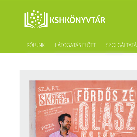
RÓLUNK
LÁTOGATÁS ELŐTT
SZOLGÁLTAT
A könyvtár története
Könyvtárhasználat
Kutatástámo
Gyűjteményünk
Adatvédelem
Könyvtárköz
Tevékenységünk
Közösségi szolgálat
Kötészet és 
Szakmai együttműködési megállapodások
Csoportos látogatás
Kérdezd a k
Partnereink
Elérhetőség
Születésnap
Munkatársaink
Díjtételek