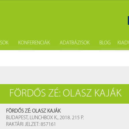
ÁSOK
KONFERENCIÁK
ADATBÁZISOK
BLOG
KIAD
gatás
Szakkönyvtári seregszemle
Fényes Elek digitális statisztikai kö
Hírek
Sa
i kölcsönzés
Népszámlálási digitális adattár (Né
Hírlevél
Ne
sokszorosítás
Budapest Etnikai Adatbázisa 185
Új könyvein
FÖRDŐS ZÉ: OLASZ KAJÁK
önyvtárost
Digistat – Online statisztikai kiadv
Könyvajánló
i csomag
A könyvtárban elérhető magyar a
Évfordulók
FÖRDŐS ZÉ: OLASZ KAJÁK
BUDAPEST, LUNCHBOX K., 2018. 215 P.
A könyvtárban elérhető külföldi a
Események
RAKTÁRI JELZET: 857161