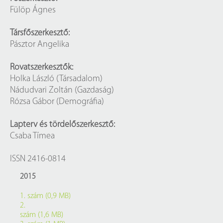
Fülöp Ágnes
Társfőszerkesztő:
Pásztor Angelika
Rovatszerkesztők:
Holka László (Társadalom)
Nádudvari Zoltán (Gazdaság)
Rózsa Gábor (Demográfia)
Lapterv és tördelőszerkesztő:
Csaba Tímea
ISSN 2416-0814
2015
1. szám (0,9 MB)
2.
szám (1,6 MB)