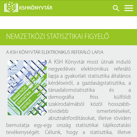
ONLINE KATALÓGUS
NEMZETKÖZI STATISZTIKAI FIGYELŐ
RÓLUNK
LÁTOGATÁS ELŐTT
A KSH KÖNYVTÁR ELEKTRONIKUS REFERÁLÓ LAPJA
SZOLGÁLTATÁSOK
A KSH Könyvtár most útnak induló
negyedéves elektronikus referáló
KONFERENCIÁK
lapja a gyakorlati statisztika általános
ADATBÁZISOK
kérdéseiről, a gazdaságstatisztika, a
társadalomstatisztika és a
BLOG
demográfia friss külföldi
KIADVÁNYOK
szakirodalmából közöl hosszabb-
rövidebb ismertetéseket,
absztraktfordításokat, illetve röviden
bemutatja egy-egy ország statisztikai tájékoztatási
tevékenységét. Célunk, hogy a statisztika, illetve