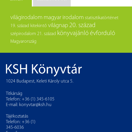
világirodalom
magyar irodalom
statisztikatörténet
20. század
világnap
19. század
kitekintő
könyvajánló
évforduló
szépirodalom
21. század
Magyarország
1024 Budapest, Keleti Károly utca 5.
Titkárság
Telefon: +36 (1) 345-6105
E-mail:
konyvtar@ksh.hu
Tájékoztatás
Telefon: +36 (1)
345-6036