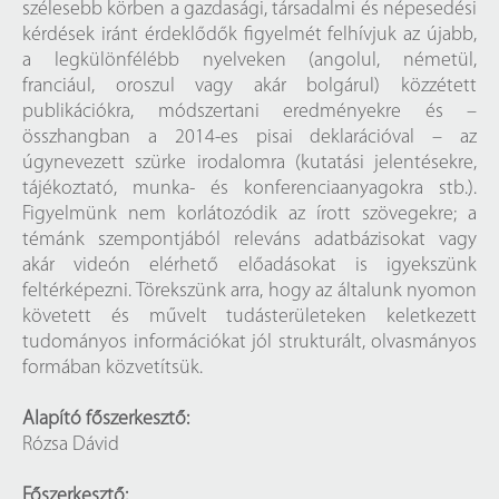
szélesebb körben a gazdasági, társadalmi és népesedési
kérdések iránt érdeklődők figyelmét felhívjuk az újabb,
a legkülönfélébb nyelveken (angolul, németül,
franciául, oroszul vagy akár bolgárul) közzétett
publikációkra, módszertani eredményekre és –
összhangban a 2014-es pisai deklarációval – az
úgynevezett szürke irodalomra (kutatási jelentésekre,
tájékoztató, munka- és konferenciaanyagokra stb.).
Figyelmünk nem korlátozódik az írott szövegekre; a
témánk szempontjából releváns adatbázisokat vagy
akár videón elérhető előadásokat is igyekszünk
feltérképezni. Törekszünk arra, hogy az általunk nyomon
követett és művelt tudásterületeken keletkezett
tudományos információkat jól strukturált, olvasmányos
formában közvetítsük.
Alapító főszerke
sztő:
Rózsa Dávid
Főszerkesztő: