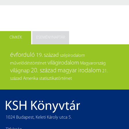
CÍMKÉK
ESEMÉNYNAPTÁR
évforduló
19. század
szépirodalom
világirodalom
művelődéstörténet
Magyarország
20. század
magyar irodalom
világnap
21.
század
Amerika
statisztikatörténet
1024 Budapest, Keleti Károly utca 5.