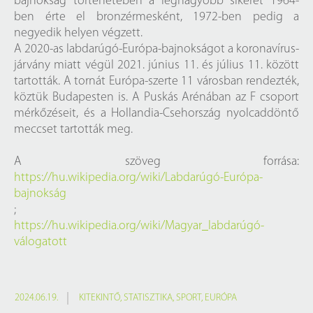
bajnokság történetében a legnagyobb sikerét 1964-
ben érte el bronzérmesként, 1972-ben pedig a
negyedik helyen végzett.
A 2020-as labdarúgó-Európa-bajnokságot a koronavírus-
járvány miatt végül 2021. június 11. és július 11. között
tartották. A tornát Európa-szerte 11 városban rendezték,
köztük Budapesten is. A Puskás Arénában az F csoport
mérkőzéseit, és a Hollandia-Csehország nyolcaddöntő
meccset tartották meg.
A szöveg forrása:
https://hu.wikipedia.org/wiki/Labdarúgó-Európa-
bajnokság
;
https://hu.wikipedia.org/wiki/Magyar_labdarúgó-
válogatott
2024.06.19.
KITEKINTŐ
,
STATISZTIKA
,
SPORT
,
EURÓPA