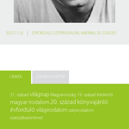
2022.11.10.
ÉVFORDULÓ
,
SZÉPIRODALOM
,
AMERIKA
,
20. SZÁZAD
CÍMKÉK
ESEMÉNYNAPTÁR
világnap
21. század
Magyarország
19. század
kitekintő
20. század
könyvajánló
magyar irodalom
évforduló
világirodalom
szépirodalom
statisztikatörténet