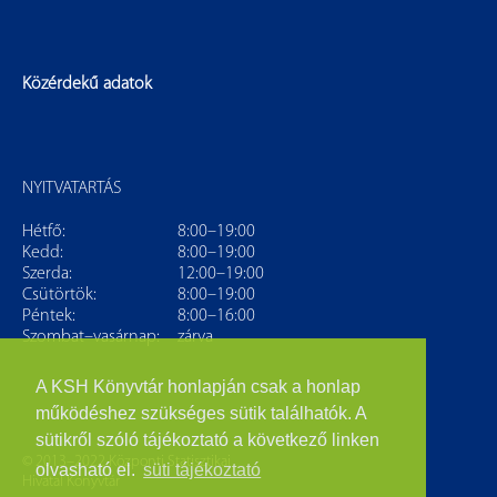
Közérdekű adatok
NYITVATARTÁS
Hétfő:
8:00–19:00
Kedd:
8:00–19:00
Szerda:
12:00–19:00
Csütörtök:
8:00–19:00
Péntek:
8:00–16:00
Szombat–vasárnap:
zárva
A KSH Könyvtár honlapján csak a honlap
működéshez szükséges sütik találhatók. A
sütikről szóló tájékoztató a következő linken
© 2013–2022 Központi Statisztikai
olvasható el.
süti tájékoztató
Hivatal Könyvtár