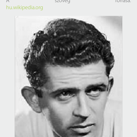
A szöveg forrása:
hu.wikipedia.org