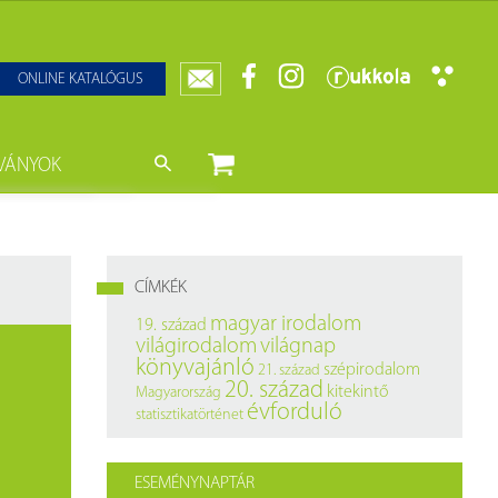
ONLINE KATALÓGUS
VÁNYOK
nyvtár
ját könyveink
da)
mzetközi Statisztikai Figyelő
CÍMKÉK
0–1950
k
magyar irodalom
19. század
világirodalom
világnap
ányok
k
könyvajánló
szépirodalom
21. század
20. század
kitekintő
Magyarország
datbázisok
évforduló
statisztikatörténet
datbázisok
ESEMÉNYNAPTÁR