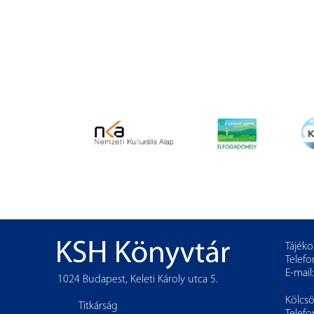
Tájéko
Telefo
E-mail
1024 Budapest, Keleti Károly utca 5.
Kölcs
Titkárság