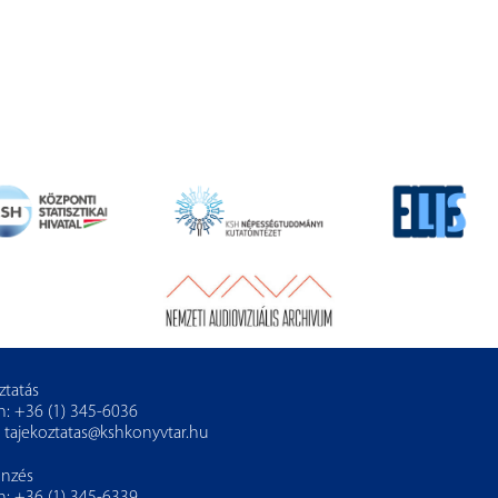
ztatás
n: +36 (1) 345-6036
:
tajekoztatas@kshkonyvtar.hu
önzés