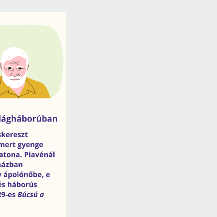
Próbahozzáférések adatbázisokho
Kitekintő
Könyvtári Hí