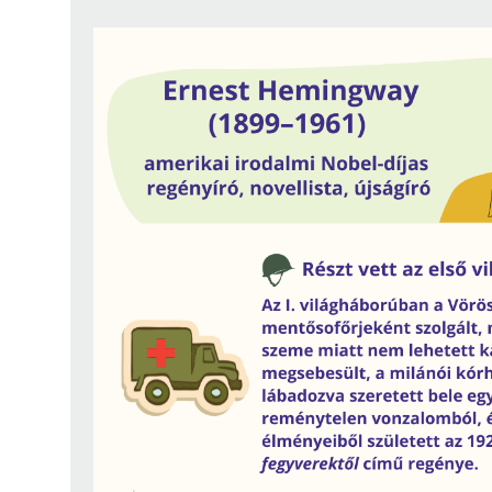
Findura Imre-díszoklevéllel kitüntetett kollégáink
Online katalógus
Galéria
Pályázatok
Közérdekű adatok