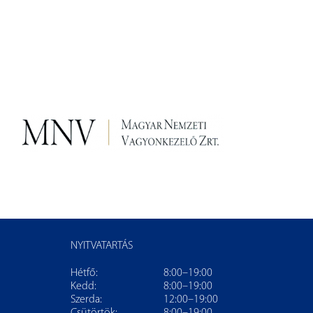
NYITVATARTÁS
Hétfő:
8:00–19:00
Kedd:
8:00–19:00
Szerda:
12:00–19:00