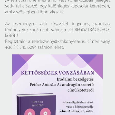
„A témában a férfi és a női test vonatkozásait, jellegét
vetíti fel a szerző, egy különleges kapcsolat keretében,
ami a szövegben kibontakozik.”
Az eseményen való részvétel ingyenes, azonban
férőhelyeink korlátozott száma miatt REGISZTRÁCIÓHOZ
kötött!
Regisztrálni a
rendezveny@kshkonyvtar.hu
címen vagy
+36 (1) 345 6094 számon lehet.