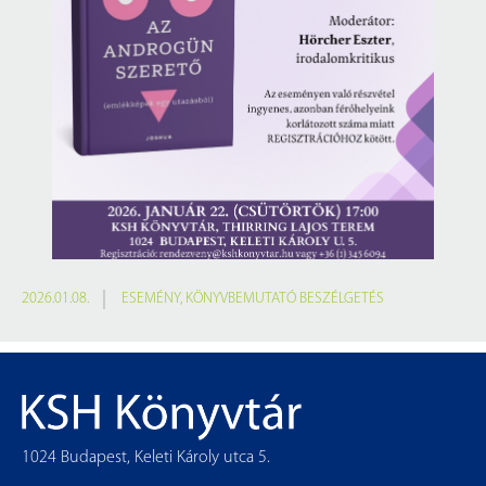
2026.01.08.
ESEMÉNY
,
KÖNYVBEMUTATÓ BESZÉLGETÉS
1024 Budapest, Keleti Károly utca 5.