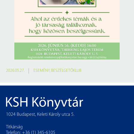
2026.05.27.
ESEMÉNY
,
BESZÉLGETŐKLUB
1024 Budapest, Keleti Károly utca 5.
Titkárság
Telefon: +36 (1) 345-6105