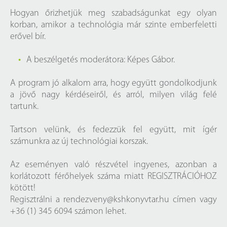
Hogyan őrizhetjük meg szabadságunkat egy olyan
korban, amikor a technológia már szinte emberfeletti
erővel bír.
A beszélgetés moderátora: Képes Gábor.
A program jó alkalom arra, hogy együtt gondolkodjunk
a jövő nagy kérdéseiről, és arról, milyen világ felé
tartunk.
Tartson velünk, és fedezzük fel együtt, mit ígér
számunkra az új technológiai korszak.
Az eseményen való részvétel ingyenes, azonban a
korlátozott férőhelyek száma miatt REGISZTRÁCIÓHOZ
kötött!
Regisztrálni a
rendezveny@kshkonyvtar.hu
címen vagy
+36 (1) 345 6094 számon lehet.