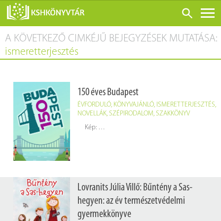
A KÖVETKEZŐ CIMKÉJŰ BEJEGYZÉSEK MUTATÁSA:
ONLINE KATALÓGUS
ismeretterjesztés
RÓLUNK
LÁTOGATÁS ELŐTT
150 éves Budapest
SZOLGÁLTATÁSOK
ÉVFORDULÓ
,
KÖNYVAJÁNLÓ
,
ISMERETTERJESZTÉS
,
KONFERENCIÁK
NOVELLÁK
,
SZÉPIRODALOM
,
SZAKKÖNYV
Kép:
https://budapest150.wordpress.com/
ADATBÁZISOK
BLOG
KIADVÁNYOK
Lovranits Júlia Villő: Bűntény a Sas-
hegyen: az év természetvédelmi
gyermekkönyve