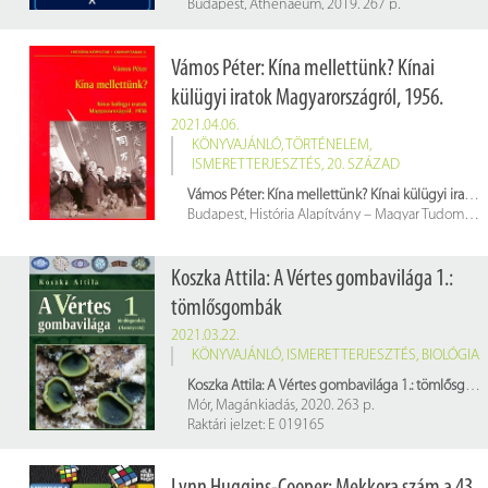
Budapest, Athenaeum, 2019. 267 p.
Raktári jelzet: E 013374
Vámos Péter: Kína mellettünk? Kínai
külügyi iratok Magyarországról, 1956.
2021.04.06.
KÖNYVAJÁNLÓ
,
TÖRTÉNELEM
,
ISMERETTERJESZTÉS
,
20. SZÁZAD
Vámos Péter: Kína mellettünk? Kínai külügyi iratok Magyarországról, 1956.
Budapest, História Alapítvány – Magyar Tudományos Akadémia Történettudományi Intézet, 2008. 380 p.
Raktári jelzet: 769436; E 003148
Koszka Attila: A Vértes gombavilága 1.:
tömlősgombák
2021.03.22.
KÖNYVAJÁNLÓ
,
ISMERETTERJESZTÉS
,
BIOLÓGIA
Koszka Attila: A Vértes gombavilága 1.: tömlősgombák
Mór, Magánkiadás, 2020. 263 p.
Raktári jelzet: E 019165