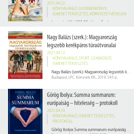
2021.04.22.
KÖNYVAJÁNLÓ
,
GYERMEKKÖNYV
,
ISMERETTERJESZTÉS
,
KÖRNYEZETVÉDELEM
Lovranits Júlia Villő: Bűntény a Sas-hegyen: az év természetvédelmi gyermekkönyve
Szeged, Könyvmolyképző Kiadó, 2020. 44 p.
Raktári jelzet: 670342
Nagy Balázs (szerk.): Magyarország
legszebb kerékpáros túraútvonalai
2021.04.12.
KÖNYVAJÁNLÓ
,
SPORT
,
SZABADIDŐ
,
ISMERETTERJESZTÉS
Nagy Balázs (szerk.): Magyarország legszebb kerékpáros túraútvonalai
Budapest, I.P.C. Könyvek Kft., 2019. 543 p.
Raktári jelzet: 660851
Görög Ibolya: Summa summarum:
európaiság – hitelesség – protokoll
2021.04.10.
KÖNYVAJÁNLÓ
,
ISMERETTERJESZTÉS
,
PROTOKOLL
Görög Ibolya: Summa summarum: európaiság – hitelesség – protokoll