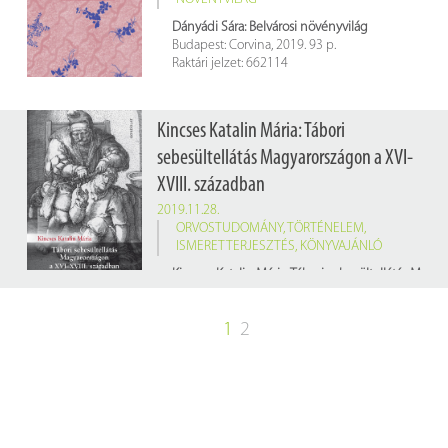
Dányádi Sára: Belvárosi növényvilág
Budapest: Corvina, 2019. 93 p.
Raktári jelzet: 662114
Kincses Katalin Mária: Tábori
sebesültellátás Magyarországon a XVI-
XVIII. században
2019.11.28.
ORVOSTUDOMÁNY
,
TÖRTÉNELEM
,
ISMERETTERJESZTÉS
,
KÖNYVAJÁNLÓ
Kincses Katalin Mária: Tábori sebesültellátás Magyarországon a XVI-XVIII. században
Budapest : Gondolat K., 2019. 180 p.
Raktári jelzet: 660579
1
2