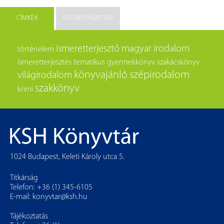
CÍMKÉK
ESEMÉNYNAPTÁR
ismeretterjesztő
magyar irodalom
történelem
ismeretterjesztés
tematikus
gyermekkönyv
szakácskönyv
könyvajánló
szépirodalom
világirodalom
szakkönyv
krimi
1024 Budapest, Keleti Károly utca 5.
Titkárság
Telefon: +36 (1) 345-6105
E-mail:
konyvtar@ksh.hu
Tájékoztatás