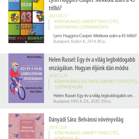
Lynn Huggins-Cooper: Mekkora szám a 43
trillió?
2021.03.17.
KÖNYVAJÁNLÓ
,
ISMERETTERJESZTÉS
,
MATEMATIKA
,
GYERMEKKÖNYV
Lynn Huggins-Cooper: Mekkora szám a 43 trillió?
Budapest, Kolibri K., 2014. 80 p.
Raktári jelzet: 795001
Helen Russel: Egy év a világ legboldogabb
országában. Hogyan éljünk dán módra
2020.12.29.
KÖNYVAJÁNLÓ
,
ÉLETMÓD
,
ISMERETTERJESZTÉS
,
SZÉPIRODALOM
Helen Russel: Egy év a világ legboldogabb országában. Hogyan éljünk dán módra
Budapest, HVG K. Zrt., 2020. 350 p.
Raktári jelzet: 666532
Dányádi Sára: Belvárosi növényvilág
2019.12.05.
KÖNYVAJÁNLÓ
,
ISMERETTERJESZTÉS
,
NÖVÉNYVILÁG