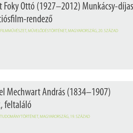
tt Foky Ottó (1927–2012) Munkácsy-díja
iósfilm-rendező
,
FILMMŰVÉSZET
,
MŰVELŐDÉSTÖRTÉNET
,
MAGYARORSZÁG
,
20. SZÁZAD
 el Mechwart András (1834–1907)
 feltaláló
,
TUDOMÁNYTÖRTÉNET
,
MAGYARORSZÁG
,
19. SZÁZAD