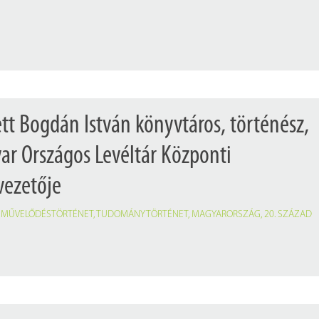
Próbahozzáférések adatbázisokho
Kitekintő
Könyvtári Hí
ett Bogdán István könyvtáros, történész,
yar Országos Levéltár Központi
vezetője
,
MŰVELŐDÉSTÖRTÉNET
,
TUDOMÁNYTÖRTÉNET
,
MAGYARORSZÁG
,
20. SZÁZAD