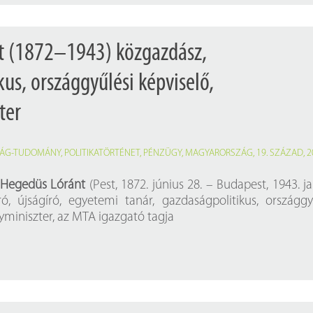
t (1872–1943) közgazdász,
us, országgyűlési képviselő,
ter
ÁG-TUDOMÁNY
,
POLITIKATÖRTÉNET
,
PÉNZÜGY
,
MAGYARORSZÁG
,
19. SZÁZAD
,
2
Hegedüs Lóránt
(Pest, 1872. június 28. – Budapest, 1943. j
ró, újságíró, egyetemi tanár, gazdaságpolitikus, országgy
yminiszter, az MTA igazgató tagja