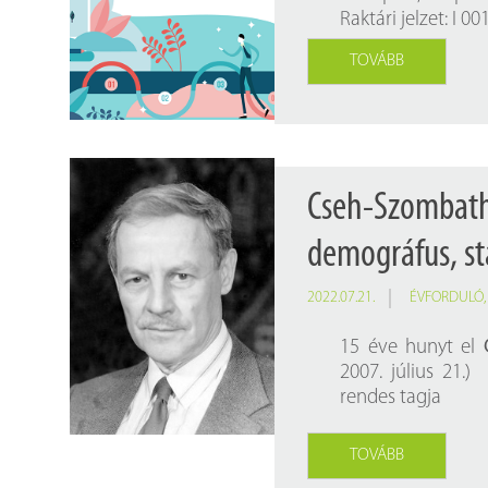
Raktári jelzet: I 0
TOVÁBB
Cseh-Szombath
demográfus, st
2022.07.21.
ÉVFORDULÓ
15 éve hunyt el
2007. július 21.)
rendes tagja
TOVÁBB