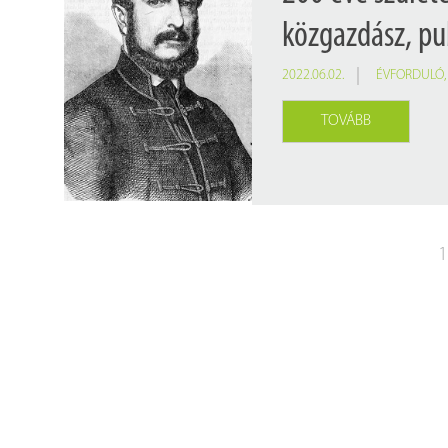
közgazdász, pub
2022.06.02.
ÉVFORDULÓ
TOVÁBB