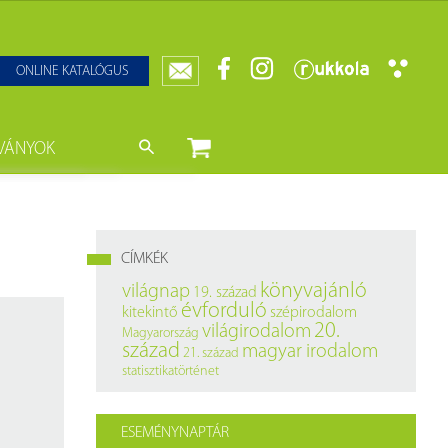
ONLINE KATALÓGUS
VÁNYOK
nyvtár
ját könyveink
da)
mzetközi Statisztikai Figyelő
CÍMKÉK
0–1950
k
könyvajánló
világnap
19. század
évforduló
kitekintő
szépirodalom
ányok
k
20.
világirodalom
Magyarország
század
magyar irodalom
21. század
datbázisok
statisztikatörténet
datbázisok
ESEMÉNYNAPTÁR