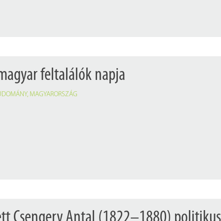
magyar feltalálók napja
UDOMÁNY
,
MAGYARORSZÁG
ett Csengery Antal (1822–1880) politikus