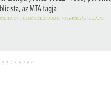
licista, az MTA tagja
,
POLITIKATÖRTÉNET
,
MŰVELŐDÉSTÖRTÉNET
,
MAGYARORSZÁG
,
19. SZÁZAD
1
2
3
4
5
6
7
8
9