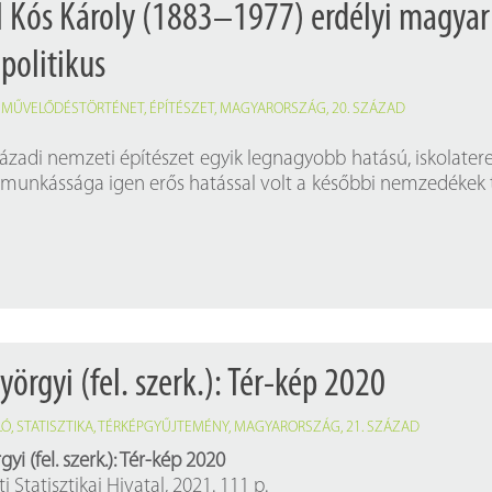
l Kós Károly (1883–1977) erdélyi magyar
 politikus
,
MŰVELŐDÉSTÖRTÉNET
,
ÉPÍTÉSZET
,
MAGYARORSZÁG
,
20. SZÁZAD
századi nemzeti építészet egyik legnagyobb hatású, iskolate
 munkássága igen erős hatással volt a későbbi nemzedékek
örgyi (fel. szerk.): Tér-kép 2020
LÓ
,
STATISZTIKA
,
TÉRKÉPGYŰJTEMÉNY
,
MAGYARORSZÁG
,
21. SZÁZAD
i (fel. szerk.): Tér-kép 2020
 Statisztikai Hivatal, 2021. 111 p.