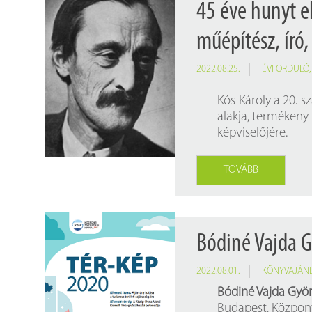
45 éve hunyt e
műépítész, író,
2022.08.25.
ÉVFORDULÓ
Kós Károly a 20. 
alakja, termékeny
képviselőjére.
TOVÁBB
Bódiné Vajda Gy
2022.08.01.
KÖNYVAJÁN
Bódiné Vajda György
Budapest, Központi