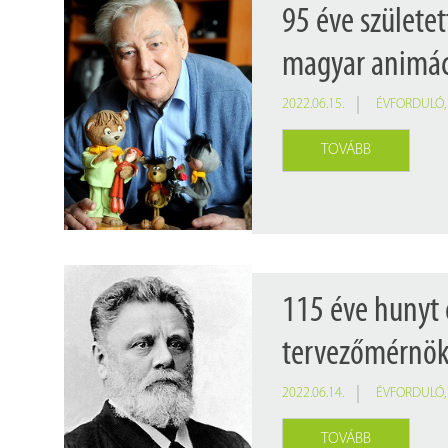
95 éve születe
magyar animác
2022.06.15.
ÉVFORDULÓ
TOVÁBB
115 éve hunyt
tervezőmérnök,
2022.06.14.
ÉVFORDULÓ
TOVÁBB