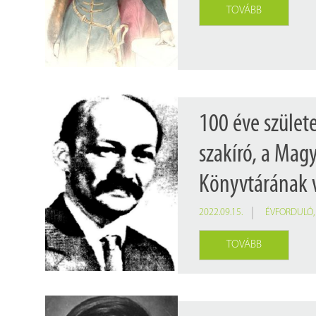
Findura Imre-díszoklevéllel kitüntetett kollégáink
Online katalógus
TOVÁBB
Galéria
Pályázatok
Közérdekű adatok
100 éve szület
szakíró, a Mag
Könyvtárának 
2022.09.15.
ÉVFORDULÓ
TOVÁBB