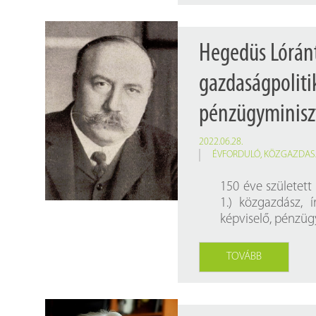
Hegedüs Lórán
gazdaságpolitik
pénzügyminisz
2022.06.28.
ÉVFORDULÓ
,
KÖZGAZDAS
150 éve született
1.) közgazdász, í
képviselő, pénzüg
TOVÁBB