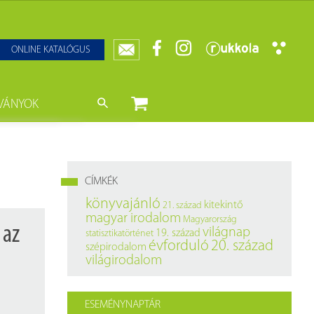
ONLINE KATALÓGUS
VÁNYOK
nyvtár
ját könyveink
da)
mzetközi Statisztikai Figyelő
CÍMKÉK
0–1950
k
könyvajánló
kitekintő
21. század
magyar irodalom
Magyarország
ányok
k
 az
világnap
19. század
statisztikatörténet
évforduló
20. század
szépirodalom
datbázisok
világirodalom
datbázisok
ESEMÉNYNAPTÁR