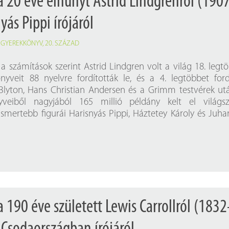
a 20 éve elhunyt Astrid Lindgrenről (190
yás Pippi írójáról
,
GYEREKKÖNYV
,
20. SZÁZAD
a számítások szerint Astrid Lindgren volt a világ 18. legt
könyveit 88 nyelvre fordították le, és a 4. legtöbbet ford
Blyton, Hans Christian Andersen és a Grimm testvérek ut
veiből nagyjából 165 millió példány kelt el világsze
ismertebb figurái Harisnyás Pippi, Háztetey Károly és Juhar
 190 éve született Lewis Carrollról (183