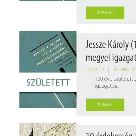
TOVÁBB
Jessze Károly 
megyei igazga
2022.01.29.
ÉVFORDULÓ
100 éve született
igazgatója
TOVÁBB