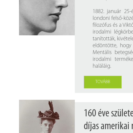
1882. január 25-
londoni felső-közé
filozófus és a Vik
irodalmi légkörbe
tanították, kivét
eldöntötte, hogy
Mentális betegsé
irodalmi terméke
haláláig.
TOVÁBB
160 éve szület
díjas amerikai 