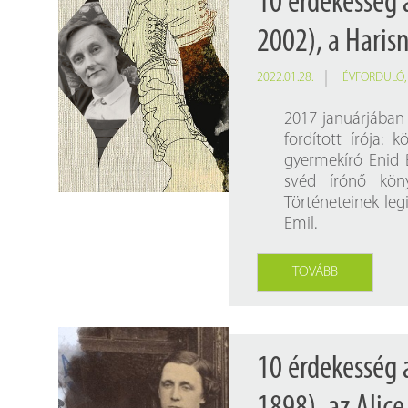
10 érdekesség 
2002), a Harisn
2022.01.28.
ÉVFORDULÓ
2017 januárjában 
fordított írója: 
gyermekíró Enid 
svéd írónő köny
Történeteinek leg
Emil.
TOVÁBB
10 érdekesség a