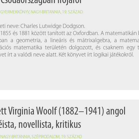
 Csodaországban írójáról
,
GYERMEKKÖNYV
,
NAGY-BRITANNIA
,
19. SZÁZAD
deti neve: Charles Lutwidge Dodgson.
855 és 1881 között tanított az Oxfordban. A matematikán 
an a geometria, a lineáris és mátrixalgebra, a matema
eációs matematika területén dolgozott, és csaknem egy 
 írt a valódi neve alatt. Két könyvet írt logikai játékokról.
ett Virginia Woolf (1882–1941) angol
ista, novellista, kritikus
,
NAGY-BRITANNIA
,
SZÉPIRODALOM
,
19. SZÁZAD