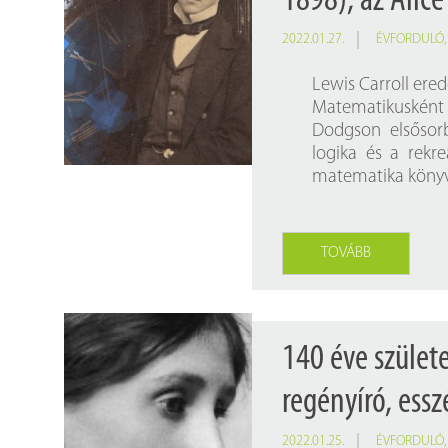
1898), az Alice
2022.01.27.
ÉVFORDULÓ
Lewis Carroll ere
Matematikusként 1
Dodgson elsősorb
logika és a rekr
matematika könyvet
TOVÁBB
140 éve szület
regényíró, esszé
2022.01.25.
ÉVFORDULÓ