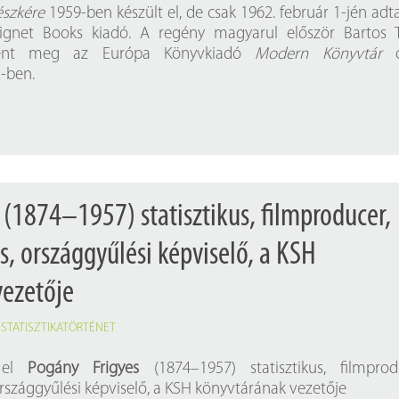
Próbahozzáférések adatbázisokho
Kitekintő
fészkére
1959-ben készült el, de csak 1962. február 1-jén adta
ignet Books kiadó. A regény magyarul először Bartos 
Könyvtári Hí
elent meg az Európa Könyvkiadó
Modern Könyvtár
c
-ben.
 (1874–1957) statisztikus, filmproducer,
s, országgyűlési képviselő, a KSH
vezetője
,
STATISZTIKATÖRTÉNET
 el
Pogány Frigyes
(1874–1957) statisztikus, filmprod
országgyűlési képviselő, a KSH könyvtárának vezetője