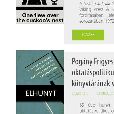
Findura Imre-díszoklevéllel kitüntetett kollégáink
Online katalógus
A
Száll a kakukk 
Viking Press & S
Galéria
fordításában j
sorozatában, 1972
Pályázatok
Közérdekű adatok
TOVÁBB
Pogány Frigyes
oktatáspolitiku
könyvtárának 
2022.01.31.
ÉVFORDULÓ
65 éve hunyt
oktatáspolitikus, 