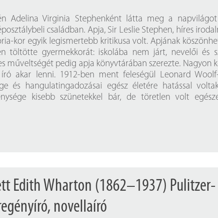
én Adelina Virginia Stephenként látta meg a napvilágo
posztálybeli családban. Apja, Sir Leslie Stephen, híres iroda
tória-kor egyik legismertebb kritikusa volt. Apjának köszönh
n töltötte gyermekkorát: iskolába nem járt, nevelői és s
eles műveltségét pedig apja könyvtárában szerezte. Nagyon 
 író akar lenni. 1912-ben ment feleségül Leonard Woolf
ge és hangulatingadozásai egész életére hatással volta
nysége kisebb szünetekkel bár, de töretlen volt egés
ett Edith Wharton (1862–1937) Pulitzer-
regényíró, novellaíró