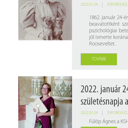
2022.01.24.
ÉVFORDULÓ
1862. január 24-é
beavatottként sze
pszichológiai be
jól ismerte korána
Rooseveltet.
TOVÁBB
2022. január 2
születésnapja 
2022.01.24.
ÉVFORDULÓ
Fülöp Ágnes a KSH