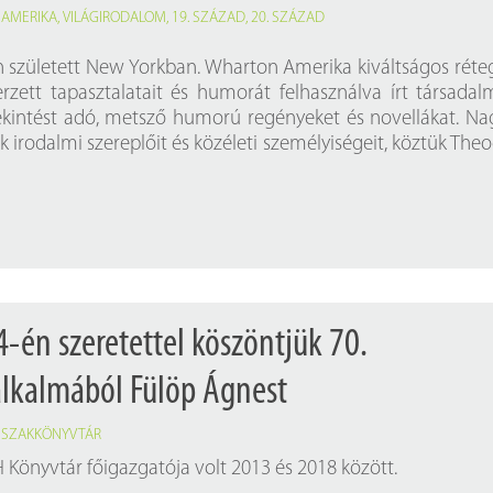
,
AMERIKA
,
VILÁGIRODALOM
,
19. SZÁZAD
,
20. SZÁZAD
n született New Yorkban. Wharton Amerika kiváltságos réte
rzett tapasztalatait és humorát felhasználva írt társadal
tekintést adó, metsző humorú regényeket és novellákat. N
k irodalmi szereplőit és közéleti személyiségeit, köztük The
4-én szeretettel köszöntjük 70.
alkalmából Fülöp Ágnest
,
SZAKKÖNYVTÁR
 Könyvtár főigazgatója volt 2013 és 2018 között.