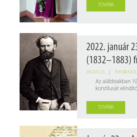
TOVÁBB
2022. január 2
(1832–1883) fr
2022.01.23.
ÉVFORDULÓ
Az alábbiakban 10
korstílusát elindít
TOVÁBB