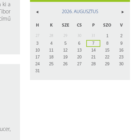
z
 ki a
Tibor
2026. AUGUSZTUS
rlap
ímű
H
K
SZE
CS
P
SZO
V
1
2
27
28
29
30
31
3
4
5
6
7
8
9
10
11
12
13
14
15
16
17
18
19
20
21
22
23
24
25
26
27
28
29
30
31
ucer,