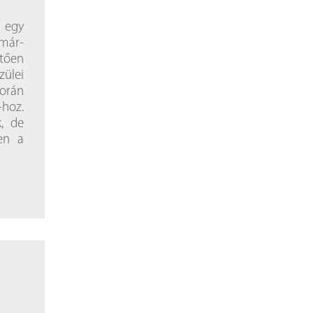
t egy
lmár-
etően
zülei
korán
-hoz.
k, de
zen a