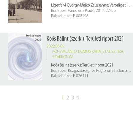
Ligetfalvi György-Majkó Zsuzsanna: Városliget lexikon
Budapest: Városháza Kiadó, 2017. 274. p.
Raktári jelzet: E 008198
Koós Bálint (szerk.): Területi riport 2021
2022.06.09.
KÖNYVAJÁNLÓ
,
DEMOGRÁFIA
,
STATISZTIKA
,
SZAKKÖNYV
Koós Bálint (szerk.): Területi riport 2021
Budapest, Közgazdaság- és Regionális Tudományi Kutatóközpont Regionális Kutatások Intézete, 2021. 186 p.
Raktári jelzet: E 026411
1
2
3
4