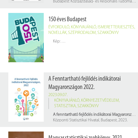
Budapest: Közgazdaság- és Regionális Tudományi Kutatóközpont Közgazdaság-tudományi Intézet, 2023. 350 p.
Raktári jelzet: 473562/2022
150 éves Budapest
ÉVFORDULÓ
,
KÖNYVAJÁNLÓ
,
ISMERETTERJESZTÉS
,
NOVELLÁK
,
SZÉPIRODALOM
,
SZAKKÖNYV
Kép:
https://budapest150.wordpress.com/
A Fenntartható fejlődés indikátorai
Magyarországon 2022.
2023.09.07.
KÖNYVAJÁNLÓ
,
KÖRNYEZETVÉDELEM
,
STATISZTIKA
,
SZAKKÖNYV
A fenntartható fejlődés indikátorai Magyarországon, 2022.
Központi Statisztikai Hivatal, Budapest, 2023.
ISSN: 2064-0307
Raktári jelzete a könyvtárban: I 001 B 6571/2022/1