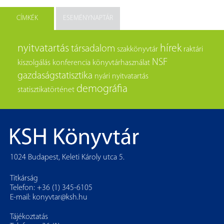
CÍMKÉK
ESEMÉNYNAPTÁR
nyitvatartás
hírek
társadalom
szakkönyvtár
raktári
NSF
kiszolgálás
konferencia
könyvtárhasználat
gazdaságstatisztika
nyári nyitvatartás
demográfia
statisztikatörténet
1024 Budapest, Keleti Károly utca 5.
Titkárság
Telefon: +36 (1) 345-6105
E-mail:
konyvtar@ksh.hu
Tájékoztatás