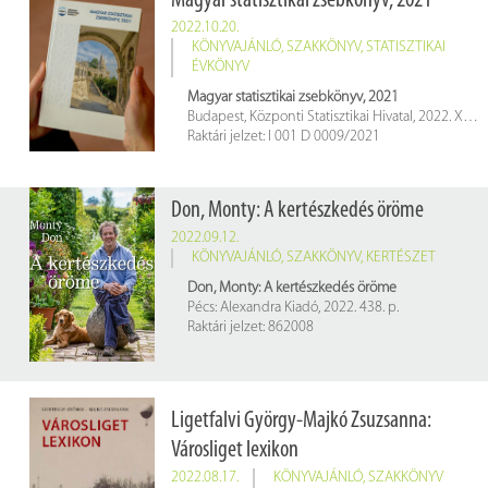
Magyar statisztikai zsebkönyv, 2021
2022.10.20.
KÖNYVAJÁNLÓ
,
SZAKKÖNYV
,
STATISZTIKAI
ÉVKÖNYV
Magyar statisztikai zsebkönyv, 2021
Budapest, Központi Statisztikai Hivatal, 2022. XXXIII, 300 p.
Raktári jelzet: I 001 D 0009/2021
Don, Monty: A kertészkedés öröme
2022.09.12.
KÖNYVAJÁNLÓ
,
SZAKKÖNYV
,
KERTÉSZET
Don, Monty: A kertészkedés öröme
Pécs: Alexandra Kiadó, 2022. 438. p.
Raktári jelzet: 862008
Ligetfalvi György-Majkó Zsuzsanna:
Városliget lexikon
2022.08.17.
KÖNYVAJÁNLÓ
,
SZAKKÖNYV