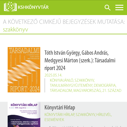
A KÖVETKEZŐ CIMKÉJŰ BEJEGYZÉSEK MUTATÁSA:
ONLINE KATALÓGUS
szakkönyv
RÓLUNK
LÁTOGATÁS ELŐTT
Tóth István György, Gábos András,
SZOLGÁLTATÁSOK
Medgyesi Márton (szerk.): Társadalmi
KONFERENCIÁK
riport 2024
ADATBÁZISOK
2025.05.14.
KÖNYVAJÁNLÓ
,
SZAKKÖNYV
,
BLOG
TANULMÁNYGYŰJTEMÉNY
,
DEMOGRÁFIA
,
TÁRSADALOM
,
MAGYARORSZÁG
,
21. SZÁZAD
KIADVÁNYOK
Tóth István György, Gábos András, Medgyesi Márton (szerk.): Társadalmi riport 2024
Budapest, TÁRKI, 2025. 519 p.
Könyvtári Hírlap
Raktári jelzet: 460829/2024
KÖNYVTÁRI HÍRLAP
,
SZAKKÖNYV
,
HÍRLEVÉL
,
ESEMÉNYEK