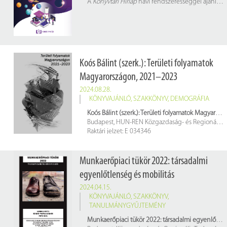
A
Könyvtári Hírlap
havi rendszerességgel ajánl szakkönyveket, tanulmányokat és a könyvtár aktuális programjait.
Koós Bálint (szerk.): Területi folyamatok
Magyarországon, 2021–2023
2024.08.28.
KÖNYVAJÁNLÓ
,
SZAKKÖNYV
,
DEMOGRÁFIA
Koós Bálint (szerk.): Területi folyamatok Magyarországon, 2021–2023
Budapest, HUN-REN Közgazdaság- és Regionális Tudományi Kutatóközpont, Regionális Kutatások Intézete, 2024. 352 p.
Raktári jelzet: E 034346
Munkaerőpiaci tükör 2022: társadalmi
egyenlőtlenség és mobilitás
2024.04.15.
KÖNYVAJÁNLÓ
,
SZAKKÖNYV
,
TANULMÁNYGYŰJTEMÉNY
Munkaerőpiaci tükör 2022: társadalmi egyenlőtlenség és mobilitás