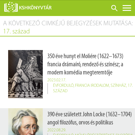
A KÖVETKEZŐ CIMKÉJŰ BEJEGYZÉSEK MUTATÁSA:
ONLINE KATALÓGUS
17. század
RÓLUNK
LÁTOGATÁS ELŐTT
350 éve hunyt el Moliére (1622–1673)
SZOLGÁLTATÁSOK
francia drámaíró, rendező és színész; a
KONFERENCIÁK
modern komédia megteremtője
ADATBÁZISOK
2023.02.17.
ÉVFORDULÓ
,
FRANCIA IRODALOM
,
SZÍNHÁZ
,
17.
BLOG
SZÁZAD
KIADVÁNYOK
390 éve született John Locke (1632–1704)
angol filozófus, orvos és politikus
2022.08.29.