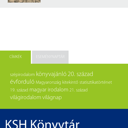
CÍMKÉK
ESEMÉNYNAPTÁR
könyvajánló
20. század
szépirodalom
évforduló
Magyarország
kitekintő
statisztikatörténet
magyar irodalom
19. század
21. század
világirodalom
világnap