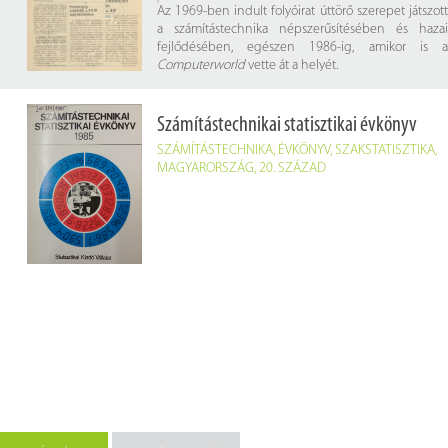
Az 1969-ben indult folyóirat úttörő szerepet játszott
a számítástechnika népszerűsítésében és hazai
fejlődésében, egészen 1986-ig, amikor is a
Computerworld
vette át a helyét.
A folyóirat célja az volt, hogy széleskörű ismereteket
nyújtson az akkoriban gyorsan fejlődő
Számítástechnikai statisztikai évkönyv
számítástechnika területéről, különös tekintettel a
SZÁMÍTÁSTECHNIKA
,
ÉVKÖNYV
,
SZAKSTATISZTIKA
,
műszaki és programozási kérdésekre, valamint az
MAGYARORSZÁG
,
20. SZÁZAD
alkalmazások sokféleségére. A lap nemcsak
szakembereknek szólt, hanem a technológia iránt
érdeklődő laikusoknak is, tömör, informatív stílusban
ismertetve a nemzetközi és hazai eredményeket.
A folyóirat digitalizált számai betekintést engednek
a számítástechnika kezdeti időszakába, bemutatva,
hogyan születtek meg azok az alapvető ismeretek,
amelyek a mai technológiai fejlődés alapjait képezik.