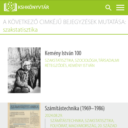
A KÖVETKEZŐ CIMKÉJŰ BEJEGYZÉSEK MUTATÁSA:
ONLINE KATALÓGUS
szakstatisztika
RÓLUNK
LÁTOGATÁS ELŐTT
Kemény István 100
SZOLGÁLTATÁSOK
SZAKSTATISZTIKA
,
SZOCIOLÓGIA
,
TÁRSADALMI
KONFERENCIÁK
RÉTEGZŐDÉS
,
KEMÉNY ISTVÁN
ADATBÁZISOK
BLOG
KIADVÁNYOK
Számítástechnika (1969–1986)
2024.08.29.
SZÁMÍTÁSTECHNIKA
,
SZAKSTATISZTIKA
,
FOLYÓIRAT
,
MAGYARORSZÁG
,
20. SZÁZAD