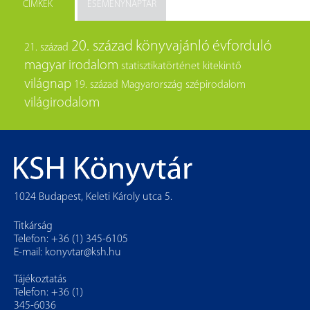
CÍMKÉK
ESEMÉNYNAPTÁR
20. század
könyvajánló
évforduló
21. század
magyar irodalom
statisztikatörténet
kitekintő
világnap
19. század
Magyarország
szépirodalom
világirodalom
1024 Budapest, Keleti Károly utca 5.
Titkárság
Telefon: +36 (1) 345-6105
E-mail:
konyvtar@ksh.hu
Tájékoztatás
Telefon: +36 (1)
345-6036