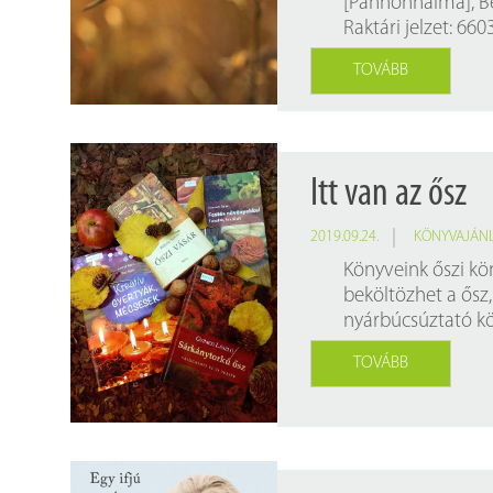
[Pannonhalma], Be
Findura Imre-díszoklevéllel kitüntetett kollégáink
Online katalógus
Raktári jelzet: 660
Galéria
TOVÁBB
Pályázatok
Közérdekű adatok
Itt van az ősz
2019.09.24.
KÖNYVAJÁN
Könyveink őszi kö
beköltözhet a ősz,
nyárbúcsúztató kö
TOVÁBB