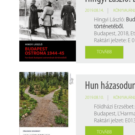
2019.08.14.
KÖNYVAJÁN
Hingyi László:
Bud
történetéből.
Budapest, 2018, Et
Raktári jelzete: E
TOVÁBB
Hun házasodun
2019.08.10.
KÖNYVAJÁN
Földházi Erzsébet
Budapest, L'Harmat
Raktári jelzet: E0
TOVÁBB