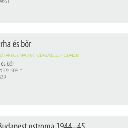
14651
rha és bőr
LÓ
,
FANTASY
,
MAGYAR IRODALOM
,
SZÉPIRODALOM
a és bőr
019. 608 p.
639
: Budapest ostroma 1944–45