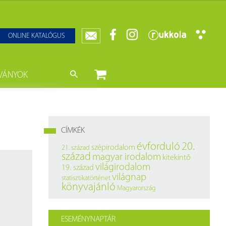
ONLINE KATALÓGUS
VÁNYOK
nyvtár
ját könyveink
da)
mzetközi Statisztikai Figyelő
CÍMKÉK
0–1950
k
évforduló
20.
szépirodalom
21. század
század
magyar irodalom
kitekintő
ányok
k
világirodalom
19. század
világnap
statisztikatörténet
datbázisok
könyvajánló
Magyarország
datbázisok
ESEMÉNYNAPTÁR