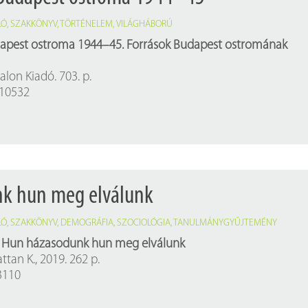
LÓ
,
SZAKKÖNYV
,
TÖRTÉNELEM
,
VILÁGHÁBORÚ
apest ostroma 1944–45. Források Budapest ostromának
alon Kiadó. 703. p.
 010532
k hun meg elválunk
LÓ
,
SZAKKÖNYV
,
DEMOGRÁFIA
,
SZOCIOLÓGIA
,
TANULMÁNYGYŰJTEMÉNY
:
Hun házasodunk hun meg elválunk
tan K., 2019. 262 p.
13110