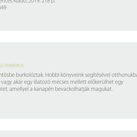
ncés Kiadó, 2019. 218 p.
Próbahozzáférések adatbázisokho
Kitekintő
349
Könyvtári Hí
LÓ
,
TEMATIKUS
ntösbe burkolóztak. Hobbi könyveink segítésével otthonukba
 vagy akár egy illatozó mécses mellett előkerülhet egy
tet, amellyel a kanapén bevackolhatják magukat.