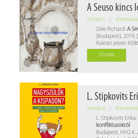
A Seuso kincs 
2019.08.27.
KÖNYVAJÁN
Zele Richárd:
A Se
[Budapest], 2019, [
Raktári jelzet: 658
TOVÁBB
L. Stipkovits E
2019.08.16.
KÖNYVAJÁN
L. Stipkovits Erika
konfliktusokról
Budapest, HVG K. Z