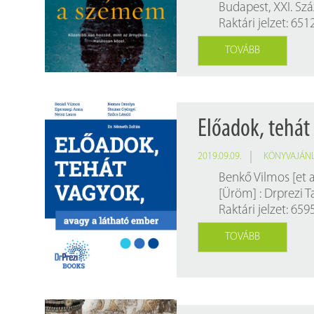
Budapest, XXI. Szá
Raktári jelzet: 651
TOVÁBB
Előadok, tehát
2019.09.09.
KÖNYVAJÁN
Benkő Vilmos [et al
[Üröm] : Drprezi T
Raktári jelzet: 659
TOVÁBB