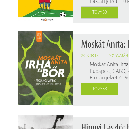
Raktári jelzet: E 0
TOVÁBB
Moskát Anita: I
2019.08.15.
KÖNYVAJÁN
Moskát Anita:
Irh
Budapest, GABO, 2
Raktári jelzet: 659
TOVÁBB
Hingyi László