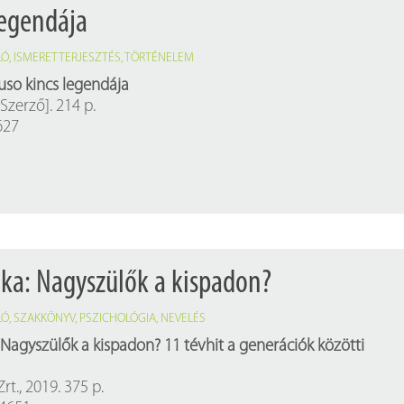
legendája
LÓ
,
ISMERETTERJESZTÉS
,
TÖRTÉNELEM
uso kincs legendája
Szerző]. 214 p.
627
rika: Nagyszülők a kispadon?
LÓ
,
SZAKKÖNYV
,
PSZICHOLÓGIA
,
NEVELÉS
:
Nagyszülők a kispadon? 11 tévhit a generációk közötti
rt., 2019. 375 p.