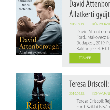
David Attenbor
Állatkerti gyűj
2019.09.19.
KÖNYVAJÁN
David Attenboro
Ford.: Makovecz 
Budapest, 2019, P
Raktári jelzet: E 0
TOVÁBB
Teresa Driscol
2019.09.18.
KÖNYVAJÁN
Teresa Driscoll:
Ra
Ford. Sziklai István