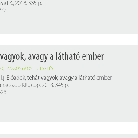
zad K., 2018. 335 p.
277
 vagyok, avagy a látható ember
LÓ
,
SZAKKÖNYV
,
ÖNFEJLESZTÉS
.]:
Előadok, tehát vagyok, avagy a látható ember
anácsadó Kft., cop. 2018. 345 p.
523