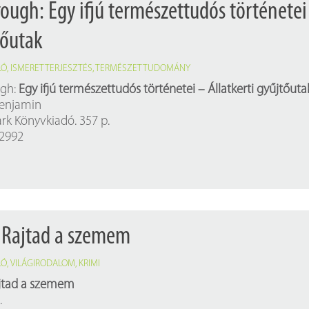
ough: Egy ifjú természettudós történetei
tőutak
LÓ
,
ISMERETTERJESZTÉS
,
TERMÉSZETTUDOMÁNY
ugh:
Egy ifjú természettudós történetei – Állatkerti gyűjtőuta
Benjamin
ark Könyvkiadó. 357 p.
12992
l: Rajtad a szemem
LÓ
,
VILÁGIRODALOM
,
KRIMI
jtad a szemem
.