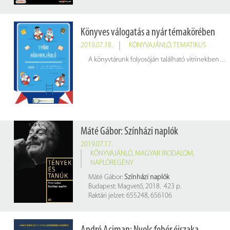
Könyves válogatás a nyár témakörében
2019.07.18.
KÖNYVAJÁNLÓ
,
TEMATIKUS
A könyvtárunk folyosóján található vitrinekben elhelyezett könyvek várják, hogy – még a zárás előtt – kikölcsönözzék őket. A nyárral kapcsolatos könyvválogatás kicsiknek és nagyoknak is szól.
Máté Gábor: Színházi naplók
2019.07.17.
KÖNYVAJÁNLÓ
,
MAGYAR IRODALOM
,
NAPLÓREGÉNY
Máté Gábor:
Színházi naplók
Budapest: Magvető, 2018. 423 p.
Raktári jelzet: 655248, 656106