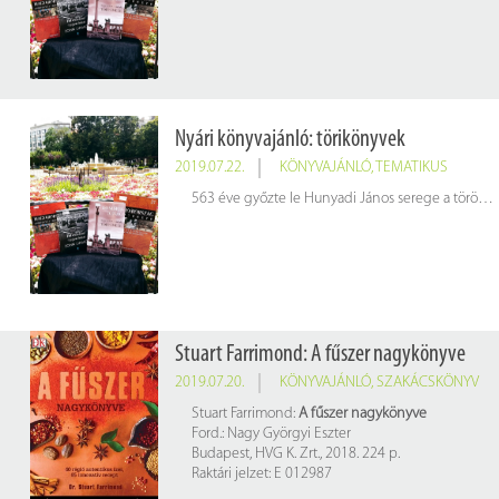
Nyári könyvajánló: törikönyvek
2019.07.22.
KÖNYVAJÁNLÓ
,
TEMATIKUS
563 éve győzte le Hunyadi János serege a törököket Nándorfehérvárnál. Ennek a dicső győzelemnek az emlékére hallható a déli harangszó, és ennek apropóján gyűjtöttünk csokorba könyveink közül néhányat, amelyek Magyarország történetét dolgozzák fel röviden, közérthetően, megcélozva a történelem iránt érdeklődők lehető legszélesebb körét.
Stuart Farrimond: A fűszer nagykönyve
2019.07.20.
KÖNYVAJÁNLÓ
,
SZAKÁCSKÖNYV
Stuart Farrimond:
A fűszer nagykönyve
Ford.: Nagy Györgyi Eszter
Budapest, HVG K. Zrt., 2018. 224 p.
Raktári jelzet: E 012987