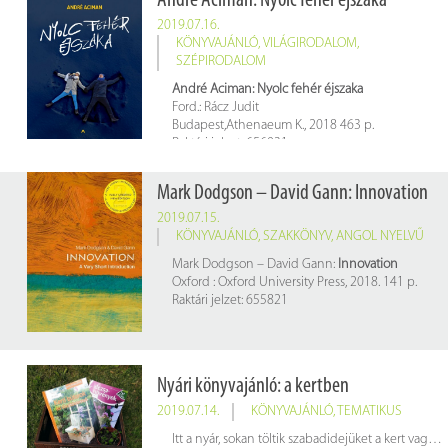
André Aciman: Nyolc fehér éjszaka
2019.07.16.
KÖNYVAJÁNLÓ
,
VILÁGIRODALOM
,
SZÉPIRODALOM
André Aciman:
Nyolc fehér éjszaka
Ford.: Rácz Judit
Budapest,Athenaeum K., 2018 463 p.
Raktári jelzet: 656031
Mark Dodgson – David Gann: Innovation
2019.07.15.
KÖNYVAJÁNLÓ
,
SZAKKÖNYV
,
ANGOL NYELVŰ
Mark Dodgson – David Gann:
Innovation
Oxford : Oxford University Press, 2018. 141 p.
Raktári jelzet: 655821
Nyári könyvajánló: a kertben
2019.07.14.
KÖNYVAJÁNLÓ
,
TEMATIKUS
Itt a nyár, sokan töltik szabadidejüket a kert vagy akár egy erkély, körfolyosó csinosításával. Hogy növényeink a legjobb ápolást kaphassák, szakszerű gondoskodást igényelnek.