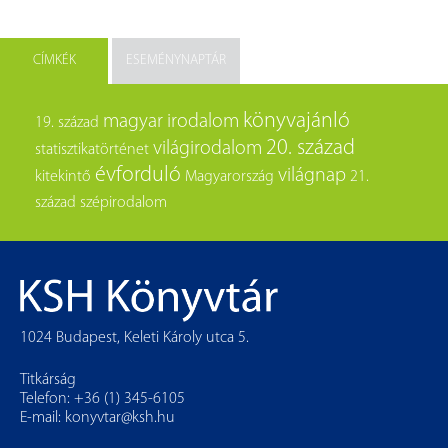
CÍMKÉK
ESEMÉNYNAPTÁR
könyvajánló
magyar irodalom
19. század
20. század
világirodalom
statisztikatörténet
évforduló
világnap
kitekintő
Magyarország
21.
század
szépirodalom
1024 Budapest, Keleti Károly utca 5.
Titkárság
Telefon: +36 (1) 345-6105
E-mail:
konyvtar@ksh.hu