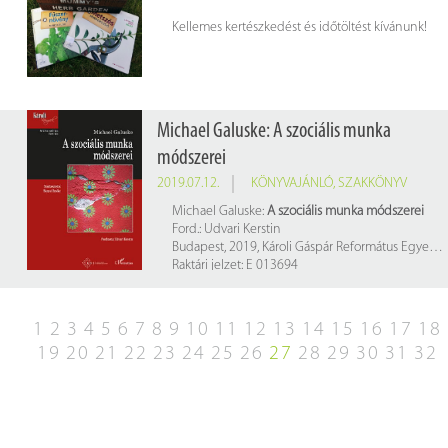
Kellemes kertészkedést és időtöltést kívánunk!
Michael Galuske: A szociális munka
módszerei
2019.07.12.
KÖNYVAJÁNLÓ
,
SZAKKÖNYV
Michael Galuske:
A szociális munka módszerei
Ford.: Udvari Kerstin
Budapest, 2019, Károli Gáspár Református Egyetem – L'Harmattan K. 330 p.
Raktári jelzet: E 013694
1
2
3
4
5
6
7
8
9
10
11
12
13
14
15
16
17
18
19
20
21
22
23
24
25
26
27
28
29
30
31
32