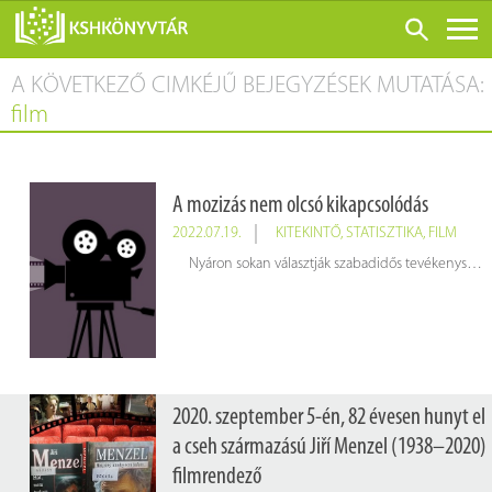
A KÖVETKEZŐ CIMKÉJŰ BEJEGYZÉSEK MUTATÁSA:
ONLINE KATALÓGUS
film
RÓLUNK
LÁTOGATÁS ELŐTT
A mozizás nem olcsó kikapcsolódás
SZOLGÁLTATÁSOK
2022.07.19.
KITEKINTŐ
,
STATISZTIKA
,
FILM
KONFERENCIÁK
Nyáron sokan választják szabadidős tevékenységnek a mozik hűsítő termeiben a filmnézést, ám nem minden országban számít ez olcsó kikapcsolódási formának.
ADATBÁZISOK
BLOG
KIADVÁNYOK
2020. szeptember 5-én, 82 évesen hunyt el
a cseh származású Jiří Menzel (1938–2020)
filmrendező