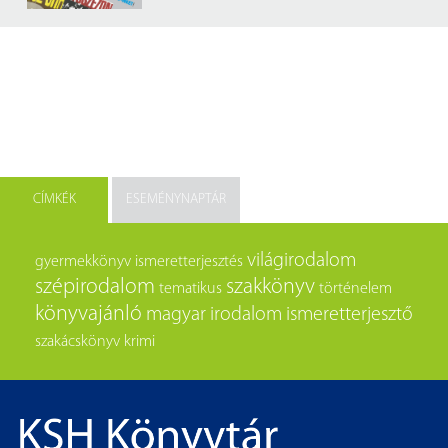
CÍMKÉK
ESEMÉNYNAPTÁR
világirodalom
gyermekkönyv
ismeretterjesztés
szépirodalom
szakkönyv
tematikus
történelem
könyvajánló
magyar irodalom
ismeretterjesztő
szakácskönyv
krimi