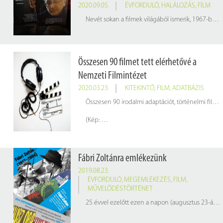
2020.09.05.
ÉVFORDULÓ
,
HALÁLOZÁS
,
FILM
Nevét sokan a filmek világából ismerik, 1967-ben Oscar-díjat nyert a Bohumil Hrabal művéből készített Szigorúan ellenőrzött vonatok című filmjével. Filmrendező, színházi rendező, színész, több magyar filmben is játszott (Szabó István – Rokonok, Az ajtó, Gyarmathy Lívia – Minden szerdán, Böszörményi Géza – Szívzűr, Maár Gyula – Felhőjáték, Simó Sándor – Franciska vasárnapjai, Koltai Róbert – Világszám!). A magyar kulturális életben betöltött szerepéért 2004-ben a Magyar Köztársasági Érdemrend középkeresztjével jutalmazták.
Összesen 90 filmet tett elérhetővé a
Nemzeti Filmintézet
2020.03.23.
KITEKINTŐ
,
FILM
,
ADATBÁZIS
Összesen 90 irodalmi adaptációt, történelmi filmet, ifjúsági, rajz-, mese- és dokumentumfilmet tett
(Kép:
pixabay.com
Fábri Zoltánra emlékezünk
2019.08.23.
ÉVFORDULÓ
,
MEGEMLÉKEZÉS
,
FILM
,
MŰVELŐDÉSTÖRTÉNET
25 évvel ezelőtt ezen a napon (augusztus 23-án) hunyt el Fábri Zoltán film- és színházi rendező, színész, festő. DVD-válogatásunkkal rá emlékezünk.