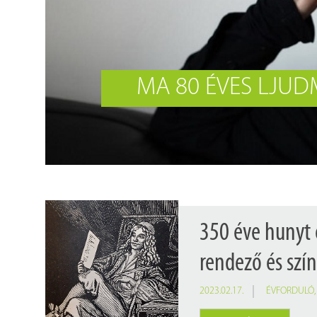
Findura Imre-díszoklevéllel kitüntetett kollégáink
Online katalógus
Galéria
Pályázatok
Közérdekű adatok
350 éve hunyt 
rendező és sz
2023.02.17.
ÉVFORDULÓ