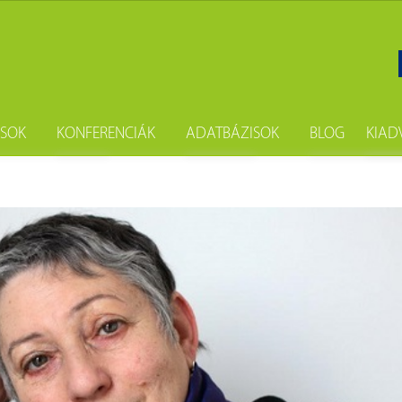
ÁSOK
KONFERENCIÁK
ADATBÁZISOK
BLOG
KIAD
gatás
Szakkönyvtári seregszemle
Fényes Elek digitális statisztikai kö
Hírek
Sa
i kölcsönzés
Népszámlálási digitális adattár (Né
Hírlevél
Ne
sokszorosítás
Budapest Etnikai Adatbázisa 185
Új könyvein
önyvtárost
Digistat – Online statisztikai kiadv
Könyvajánló
i csomag
A könyvtárban elérhető magyar a
Évfordulók
A könyvtárban elérhető külföldi a
Események