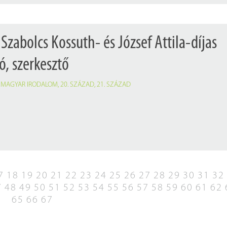
Szabolcs Kossuth- és József Attila-díjas
ó, szerkesztő
,
MAGYAR IRODALOM
,
20. SZÁZAD
,
21. SZÁZAD
7
18
19
20
21
22
23
24
25
26
27
28
29
30
31
32
7
48
49
50
51
52
53
54
55
56
57
58
59
60
61
62
65
66
67