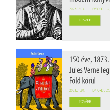
2023.02.03.
ÉVFORDULÓ
TOVÁBB
150 éve, 1873.
Jules Verne le
Föld körül
2023.01.30.
ÉVFORDULÓ
TOVÁBB