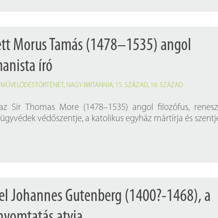
tett Morus Tamás (1478–1535) angol
anista író
,
MŰVELŐDÉSTÖRTÉNET
,
NAGY-BRITANNIA
,
15. SZÁZAD
,
16. SZÁZAD
z Sir Thomas More (1478–1535) angol filozófus, renes
 ügyvédek védőszentje, a katolikus egyház mártírja és szentj
el Johannes Gutenberg (1400?-1468), a
yomtatás atyja