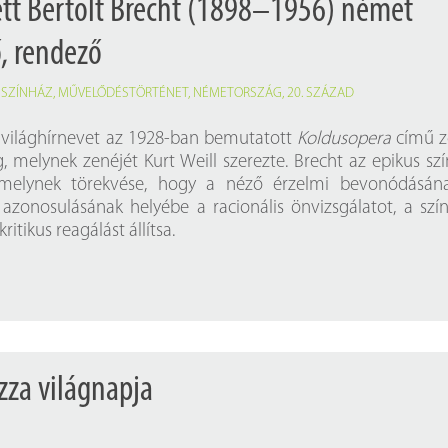
ett Bertolt Brecht (1898–1956) német
ő, rendező
,
SZÍNHÁZ
,
MŰVELŐDÉSTÖRTÉNET
,
NÉMETORSZÁG
,
20. SZÁZAD
 világhírnevet az 1928-ban bemutatott
Koldusopera
című z
melynek zenéjét Kurt Weill szerezte. Brecht az epikus sz
melynek törekvése, hogy a néző érzelmi bevonódásána
 azonosulásának helyébe a racionális önvizsgálatot, a szí
ritikus reagálást állítsa.
izza világnapja