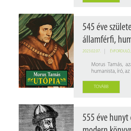
545 éve szüle
államférfi, hum
2023.02.07.
ÉVFORDULÓ
Morus Tamás, aza
humanista, író, az
TOVÁBB
555 éve hunyt 
modern könyvn