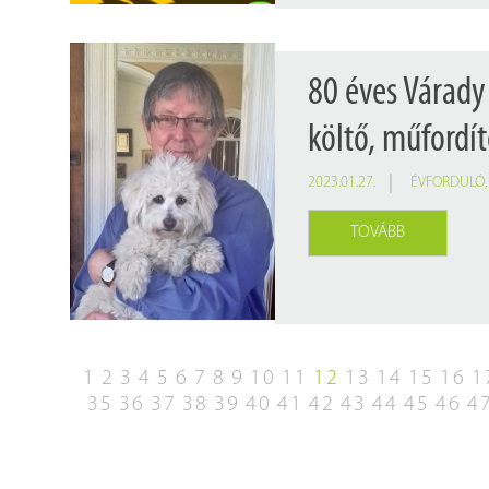
80 éves Várady 
költő, műfordít
2023.01.27.
ÉVFORDULÓ
TOVÁBB
1
2
3
4
5
6
7
8
9
10
11
12
13
14
15
16
1
35
36
37
38
39
40
41
42
43
44
45
46
4