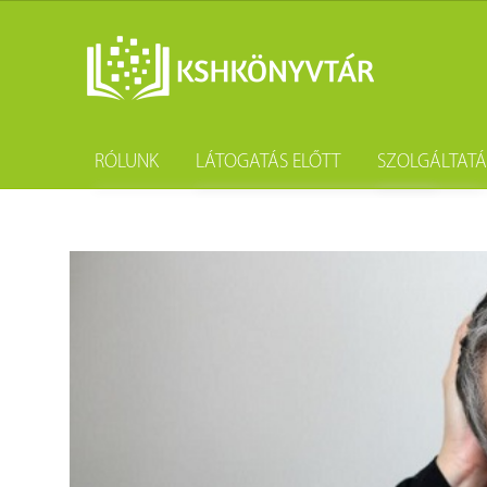
RÓLUNK
LÁTOGATÁS ELŐTT
SZOLGÁLTAT
A könyvtár története
Könyvtárhasználat
Kutatástámo
Gyűjteményünk
Adatvédelem
Könyvtárköz
Tevékenységünk
Közösségi szolgálat
Kötészet és 
Szakmai együttműködési megállapodások
Csoportos látogatás
Kérdezd a k
Partnereink
Elérhetőség
Születésnap
Munkatársaink
Díjtételek