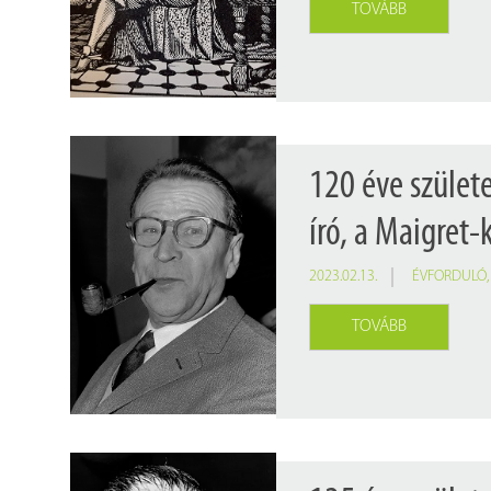
TOVÁBB
120 éve szüle
író, a Maigret-
2023.02.13.
ÉVFORDULÓ
TOVÁBB