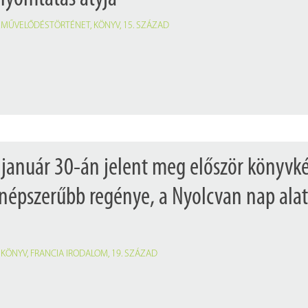
,
MŰVELŐDÉSTÖRTÉNET
,
KÖNYV
,
15. SZÁZAD
 január 30-án jelent meg először könyvk
gnépszerűbb regénye, a Nyolcvan nap alat
,
KÖNYV
,
FRANCIA IRODALOM
,
19. SZÁZAD