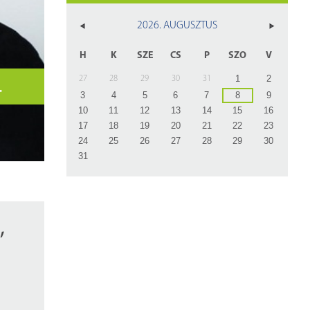
z
2026. AUGUSZTUS
rlap
H
K
SZE
CS
P
SZO
V
1
2
OROSZ ÍRÓNŐ
27
28
29
30
31
3
4
5
6
7
8
9
10
11
12
13
14
15
16
17
18
19
20
21
22
23
24
25
26
27
28
29
30
31
,