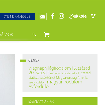
ONLINE KATALÓGUS
VÁNYOK
nyvtár
ját könyveink
da)
mzetközi Statisztikai Figyelő
CÍMKÉK
0–1950
k
világnap
világirodalom
19. század
20. század
21. század
művelődéstörténet
ányok
k
statisztikatörténet
Magyarország
Amerika
magyar irodalom
szépirodalom
datbázisok
évforduló
datbázisok
ESEMÉNYNAPTÁR