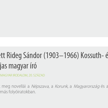
ett Rideg Sándor (1903–1966) Kossuth- 
íjas magyar író
,
MAGYAR IRODALOM
,
20. SZÁZAD
k meg novellái a
Népszava
, a
Korunk,
a
Magyarország
és 
más folyóiratokban.