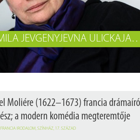
Próbahozzáférések adatbázisokho
Kitekintő
Könyvtári Hí
MA 80 ÉVES LJUDMILA JEVGENYJEVNA ULICKAJA 
el Moliére (1622–1673) francia drámaíró
ínész; a modern komédia megteremtője
,
FRANCIA IRODALOM
,
SZÍNHÁZ
,
17. SZÁZAD