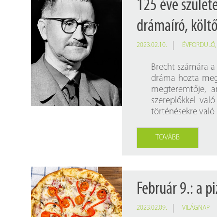
125 éve szület
drámaíró, költ
2023.02.10.
ÉVFORDULÓ
Brecht számára a
dráma hozta meg, 
megteremtője, a
szereplőkkel való
történésekre való k
TOVÁBB
Február 9.: a p
2023.02.09.
VILÁGNAP