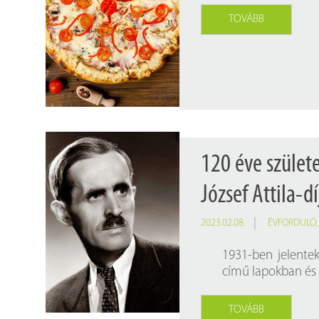
TOVÁBB
120 éve szület
József Attila-d
2023.02.08.
ÉVFORDULÓ
1931-ben jelente
című lapokban és 
TOVÁBB